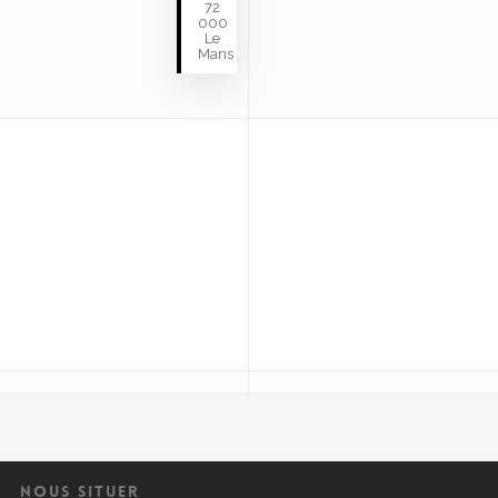
72
000
Le
Mans
NOUS SITUER