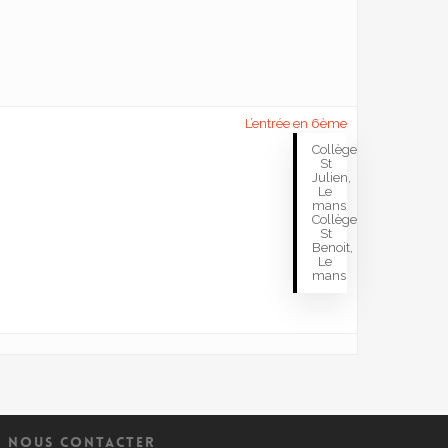
L’entrée en 6ème
Collège
St
Julien,
Le
mans
Collège
St
Benoit,
Le
mans
NOUS CONTACTER