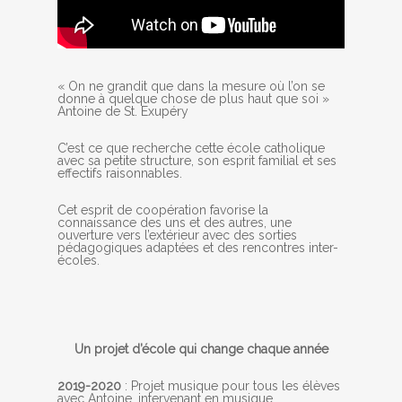
« On ne grandit que dans la mesure où l’on se
donne à quelque chose de plus haut que soi »
Antoine de St. Exupéry
C’est ce que recherche cette école catholique
avec sa petite structure, son esprit familial et ses
effectifs raisonnables.
Cet esprit de coopération favorise la
connaissance des uns et des autres, une
ouverture vers l’extérieur avec des sorties
pédagogiques adaptées et des rencontres inter-
écoles.
Un projet d’école qui change chaque année
2019-2020
: Projet musique pour tous les élèves
avec Antoine, intervenant en musique.