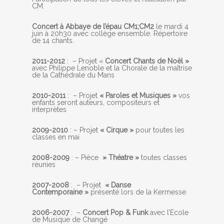
CM.
Concert à Abbaye de l’épau CM1;CM2
le mardi 4
juin à 20h30 avec collège ensemble. Répertoire
de 14 chants.
2011-2012
: – Projet «
Concert Chants de Noël »
avec Philippe Lenoble et la Chorale de la maîtrise
de la Cathédrale du Mans
2010-2011
: – Projet
« Paroles et Musiques »
vos
enfants seront auteurs, compositeurs et
interprètes
2009-2010
: – Projet
« Cirque »
pour toutes les
classes en mai
2008-2009
: – Pièce
» Théatre »
toutes classes
réunies
2007-2008
: – Projet
« Danse
Contemporaine »
présenté lors de la Kermesse
2006-2007
: –
Concert Pop & Funk
avec l’Ecole
de Musique de Changé