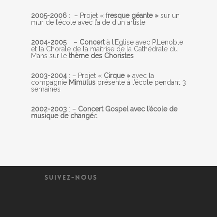
2005-2006
: – Projet « f
resque géante »
sur un
mur de l’école avec l’aide d’un artiste
2004-2005
: –
Concert
à l’Eglise avec P.Lenoble
et la Chorale de la maîtrise de la Cathédrale du
Mans sur le
thème des Choristes
2003-2004
: – Projet «
Cirque »
avec la
compagnie
Mimulus
présente à l’école pendant 3
semaines
2002-2003
: –
Concert Gospel avec l’école de
musique de changé
c
SUIVEZ-NOUS