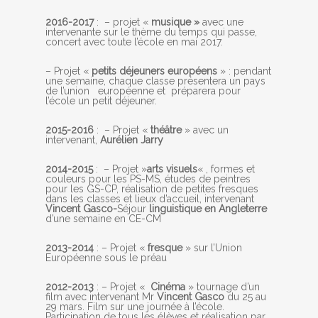
2016-2017
: – projet «
musique »
avec une
intervenante sur le thème du temps qui passe,
concert avec toute l’école en mai 2017.
– Projet «
petits déjeuners européens
» : pendant
une semaine, chaque classe présentera un pays
de l’union européenne et préparera pour
l’école un petit déjeuner.
2015-2016
: – Projet «
théâtre
» avec un
intervenant,
Aurélien Jarry
2014-2015
: – Projet »
arts visuels
« , formes et
couleurs pour les PS-MS, études de peintres
pour les GS-CP, réalisation de petites fresques
dans les classes et lieux d’accueil, intervenant
Vincent Gasco-
Séjour
linguistique en Angleterre
d’une semaine en CE-CM
2013-2014
: – Projet «
fresque
» sur l’Union
Européenne sous le préau
2012-2013
: – Projet «
Cinéma
» tournage d’un
film avec intervenant Mr
Vincent Gasco
du 25 au
29 mars. Film sur une journée à l’école.
Participation de tous les élèves et réalisation par